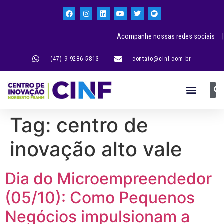
Acompanhe nossas redes sociais |
(47) 9 9286-5813
contato@cinf.com.br
Tag:
centro de
inovação alto vale
Dia do Microempreendedor
(05/10): Como Pequenos
Negócios impulsionam a