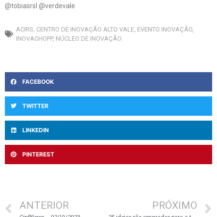
@tobiasrsl @verdevale
ACIRS
,
CENTRO DE INOVAÇÃO ALTO VALE
,
EVENTO INOVAÇÃO
,
INOVACHOPP
,
NÚCLEO DE INOVAÇÃO
FACEBOOK
TWITTER
LINKEDIN
PINTEREST
ANTERIOR
PRÓXIMO
CinfNews – 02/10/2023
25 ideias são aprovadas para a turma do Nascer em Rio do Sul