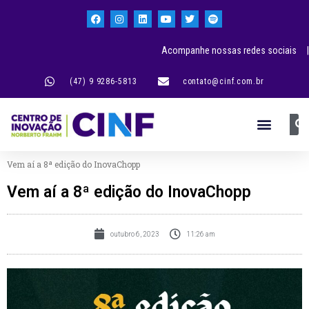
Acompanhe nossas redes sociais |
(47) 9 9286-5813
contato@cinf.com.br
Vem aí a 8ª edição do InovaChopp
Vem aí a 8ª edição do InovaChopp
outubro 6, 2023
11:26 am