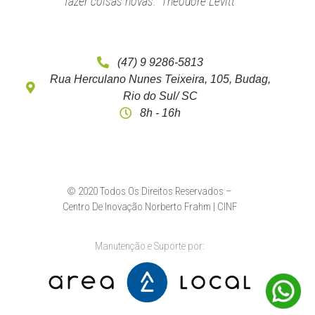
fazer coisas novas.” Theodore Levitt
(47) 9 9286-5813
Rua Herculano Nunes Teixeira, 105, Budag,
Rio do Sul/ SC
8h - 16h
© 2020 Todos Os Direitos Reservados –
Centro De Inovação Norberto Frahm | CINF
Manutenção e Suporte por: