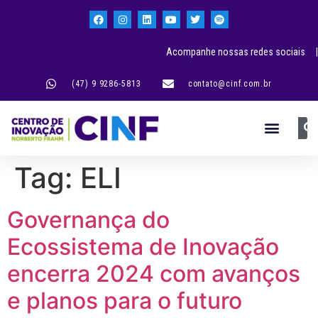
Acompanhe nossas redes sociais |
(47) 9 9286-5813
contato@cinf.com.br
Tag:
ELI
Governança do
Ecossistema de Inovação
encerra 2024 com avanços
e planos para o futuro