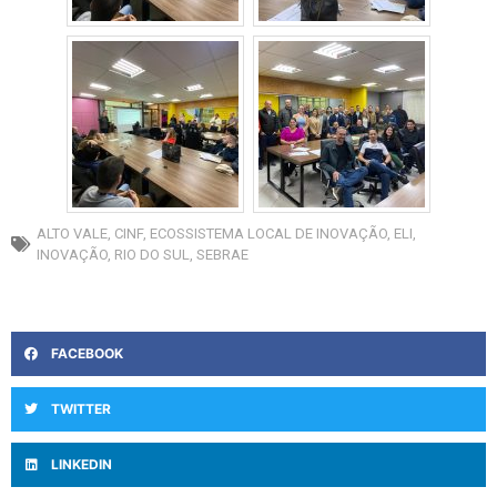
ALTO VALE
,
CINF
,
ECOSSISTEMA LOCAL DE INOVAÇÃO
,
ELI
,
INOVAÇÃO
,
RIO DO SUL
,
SEBRAE
FACEBOOK
TWITTER
LINKEDIN