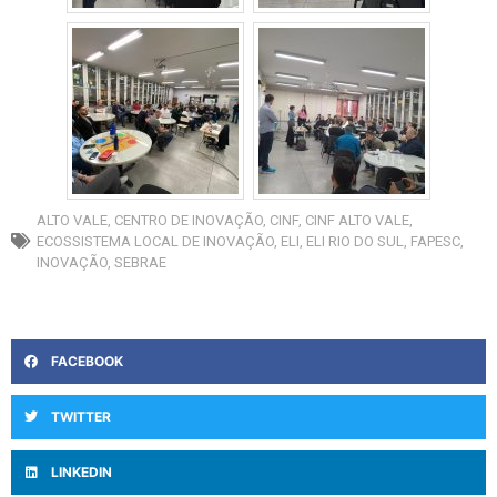
ALTO VALE
,
CENTRO DE INOVAÇÃO
,
CINF
,
CINF ALTO VALE
,
ECOSSISTEMA LOCAL DE INOVAÇÃO
,
ELI
,
ELI RIO DO SUL
,
FAPESC
,
INOVAÇÃO
,
SEBRAE
FACEBOOK
TWITTER
LINKEDIN