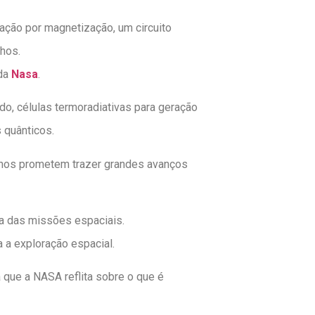
ação por magnetização, um circuito
lhos.
 da
Nasa
.
do, células termoradiativas para geração
 quânticos.
anos prometem trazer grandes avanços
ca das missões espaciais.
 a exploração espacial.
que a NASA reflita sobre o que é