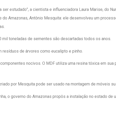
a ser estudado”, a cientista e influenciadora Laura Marise, do Nun
e do Amazonas, Antônio Mesquita: ele desenvolveu um processo
as.
 mil toneladas de sementes são descartadas todos os anos.
m resíduos de árvores como eucalipto e pinho.
 componentes nocivos. O MDF utiliza uma resina tóxica em sua 
riado por Mesquita pode ser usado na montagem de móveis suste
ha, o governo do Amazonas propôs a instalação no estado de um