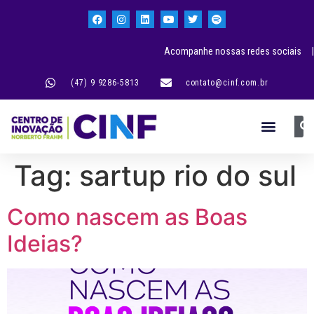
Acompanhe nossas redes sociais |
(47) 9 9286-5813
contato@cinf.com.br
Tag:
sartup rio do sul
Como nascem as Boas
Ideias?