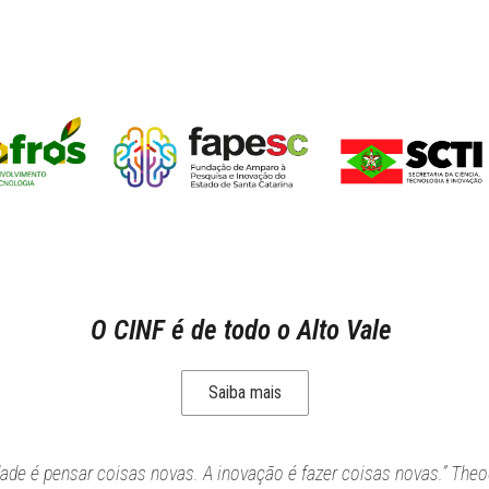
O CINF é de todo o Alto Vale
Saiba mais
idade é pensar coisas novas. A inovação é fazer coisas novas.” Theo