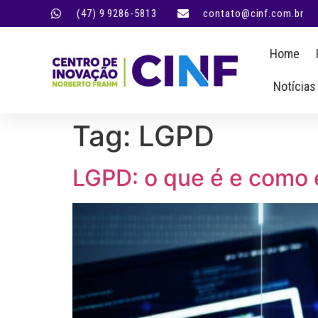
(47) 9 9286-5813
contato@cinf.com.br
Home
Notícias
Tag:
LGPD
LGPD: o que é e como 