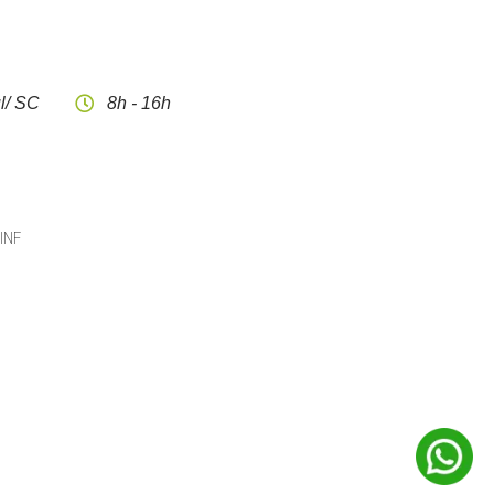
l/ SC
8h - 16h
CINF