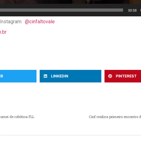
00:58
 Instagram:
@cinfaltovale
.br
ER
LINKEDIN
PINTEREST
ornei de robótica FLL
Cinf realiza primeiro encontro