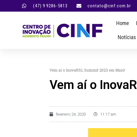
(47) 9 9286-5813
contato@cinf.com.br
Home
Notícias
Vem aí o InovaRSL Summit 2023 em Maio!
Vem aí o Inova
fevereiro 24, 2023
11:17 am