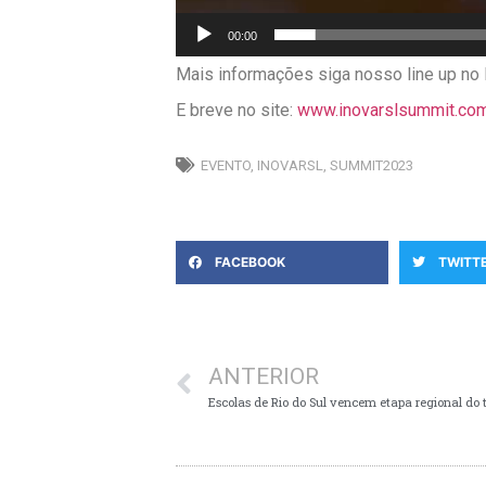
00:00
Mais informações siga nosso line up no
E breve no site:
www.inovarslsummit.com
EVENTO
,
INOVARSL
,
SUMMIT2023
FACEBOOK
TWITT
ANTERIOR
Escolas de Rio do Sul vencem etapa regional do t