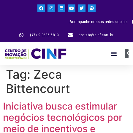
Acompanhe nossas redes sociais |
(47) 9 9286-5813
contato@cinf.com.br
Tag:
Zeca
Bittencourt
Iniciativa busca estimular
negócios tecnológicos por
meio de incentivos e