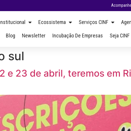
Acompanhe 
Institucional
Ecossistema
Serviços CINF
Agen
Blog
Newsletter
Incubação De Empresas
Seja CINF
o sul
22 e 23 de abril, teremos em R