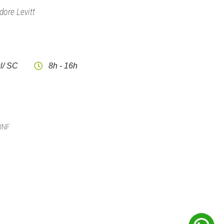
dore Levitt
l/ SC
8h - 16h
CINF