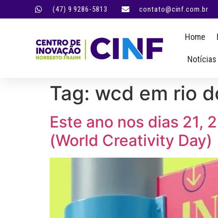
(47) 9 9286-5813
contato@cinf.com.br
Home
Notícias
Tag:
wcd em rio d
Este ano nos dias 21, 
(World Creativity Day)