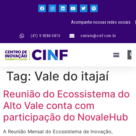
Acompanhe nossas redes sociais |
(47) 9 9286-5813
contato@cinf.com.br
Tag:
Vale do itajaí
Reunião do Ecossistema do
Alto Vale conta com
participação do NovaleHub
A Reunião Mensal do Ecossistema de Inovação,