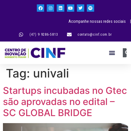
Acompanhe nossas redes sociais |
(47) 9 9286-5813
contato@cinf.com.br
Tag:
univali
Startups incubadas no Gtec
são aprovadas no edital –
SC GLOBAL BRIDGE