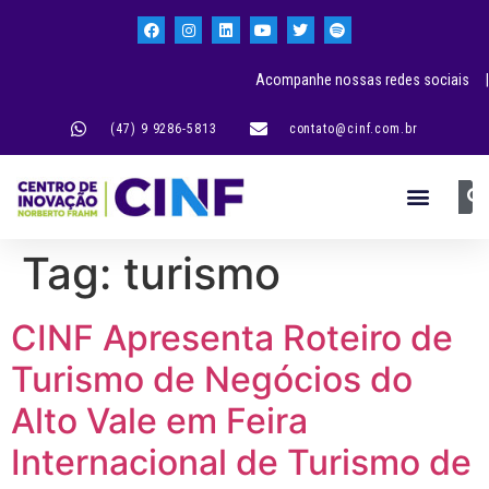
Acompanhe nossas redes sociais |
(47) 9 9286-5813
contato@cinf.com.br
Tag:
turismo
CINF Apresenta Roteiro de
Turismo de Negócios do
Alto Vale em Feira
Internacional de Turismo de