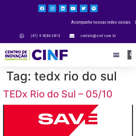
Acompanhe nossas redes sociais |
(47) 9 9286-5813
contato@cinf.com.br
Tag:
tedx rio do sul
TEDx Rio do Sul – 05/10