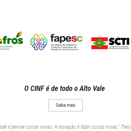
O CINF é de todo o Alto Vale
Saiba mais
idade é pensar coisas novas. A inovação é fazer coisas novas.” Theo