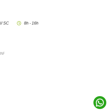
l/ SC
8h - 16h
CINF