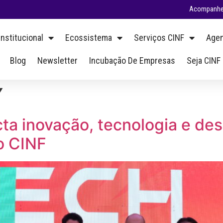
Acompanhe 
Institucional
Ecossistema
Serviços CINF
Agen
Blog
Newsletter
Incubação De Empresas
Seja CINF
Y
ta inovação, tecnologia e de
o CINF