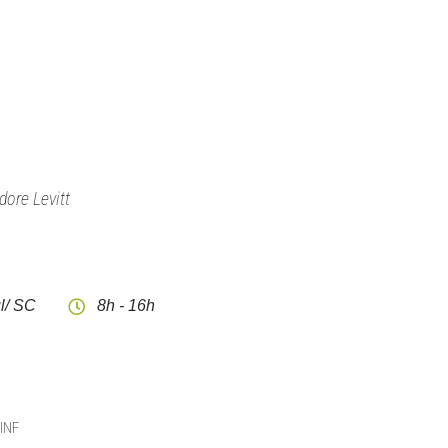
dore Levitt
l/ SC
8h - 16h
CINF