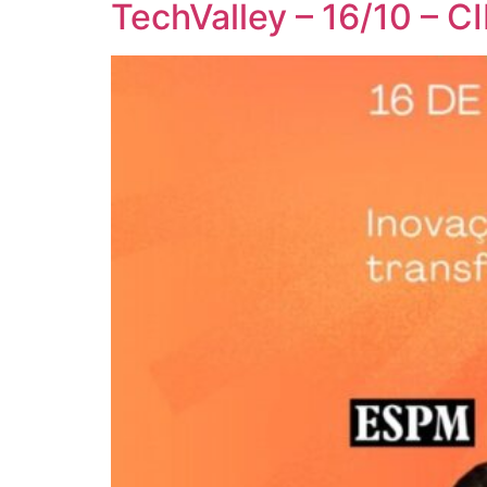
TechValley – 16/10 – C