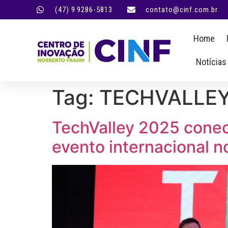
(47) 9 9286-5813
contato@cinf.com.br
Home
Notícias
Tag:
TECHVALLE
TechValley 2025 conec
evento internacional n