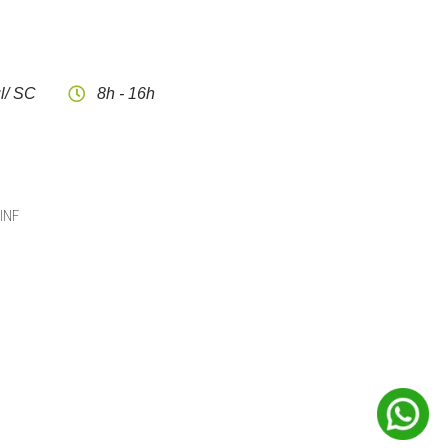
l/ SC
8h - 16h
CINF