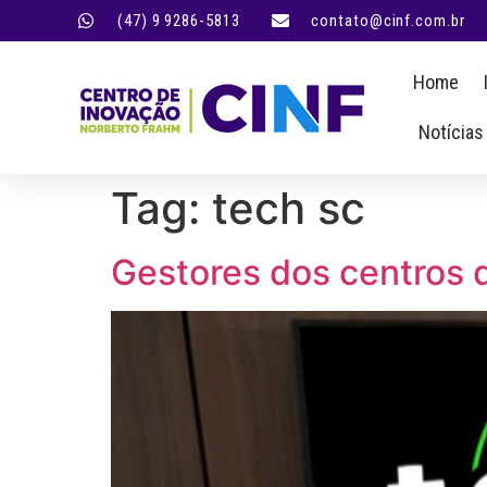
(47) 9 9286-5813
contato@cinf.com.br
Home
Notícias
Tag:
tech sc
Gestores dos centros d