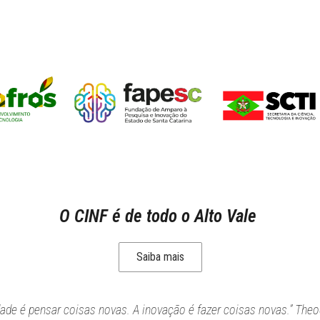
O CINF é de todo o Alto Vale
Saiba mais
idade é pensar coisas novas. A inovação é fazer coisas novas.” Theo