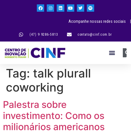
Acompanhe nossas redes sociais |
(47) 9 9286-5813
contato@cinf.com.br
Tag:
talk plurall
coworking
Palestra sobre
investimento: Como os
milionários americanos