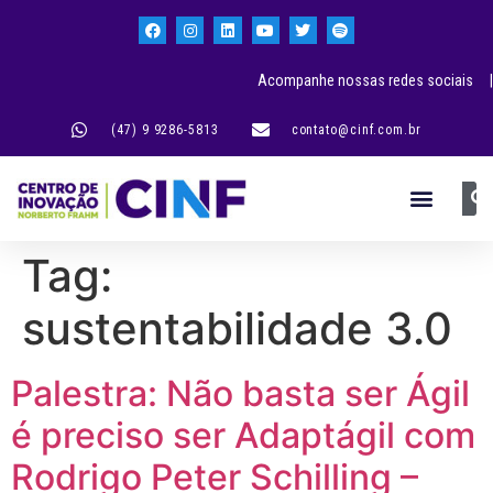
Acompanhe nossas redes sociais |
(47) 9 9286-5813
contato@cinf.com.br
Tag:
sustentabilidade 3.0
Palestra: Não basta ser Ágil
é preciso ser Adaptágil com
Rodrigo Peter Schilling –