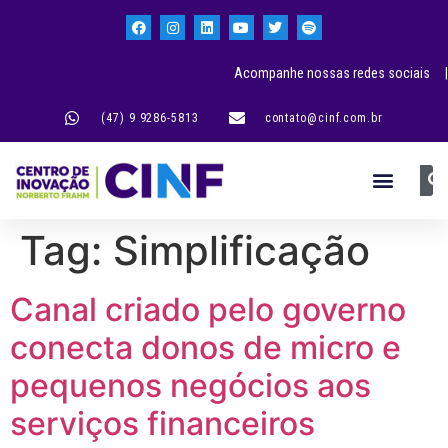
Acompanhe nossas redes sociais |
(47) 9 9286-5813
contato@cinf.com.br
Tag:
Simplificação
Canal criado pelo governo
conecta donos de micro e
pequenos negócios aos
serviços financeiros