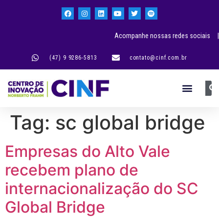
Acompanhe nossas redes sociais |
(47) 9 9286-5813
contato@cinf.com.br
Tag:
sc global bridge
Empresas do Alto Vale
recebem plano de
internacionalização do SC
Global Bridge