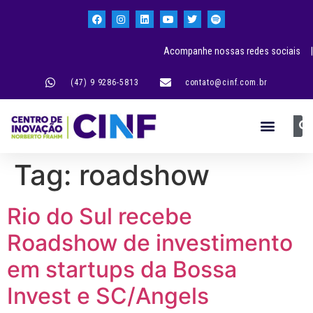
Acompanhe nossas redes sociais |
(47) 9 9286-5813
contato@cinf.com.br
Tag:
roadshow
Rio do Sul recebe
Roadshow de investimento
em startups da Bossa
Invest e SC/Angels