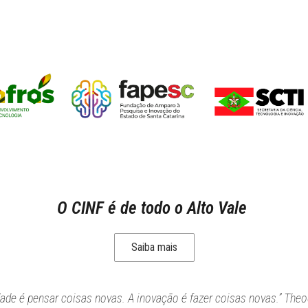
O CINF é de todo o Alto Vale
Saiba mais
idade é pensar coisas novas. A inovação é fazer coisas novas.” Theo