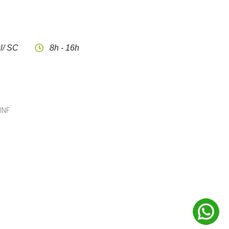
l/ SC
8h - 16h
CINF