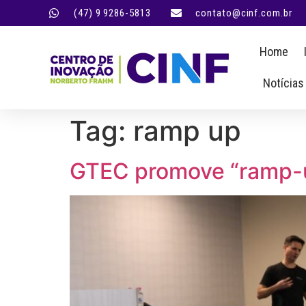
(47) 9 9286-5813
contato@cinf.com.br
Home
Notícias
Tag:
ramp up
GTEC promove “ramp-u