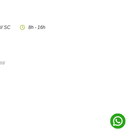
l/ SC
8h - 16h
CINF