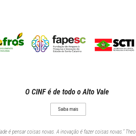
O CINF é de todo o Alto Vale
Saiba mais
idade é pensar coisas novas. A inovação é fazer coisas novas.” Theo