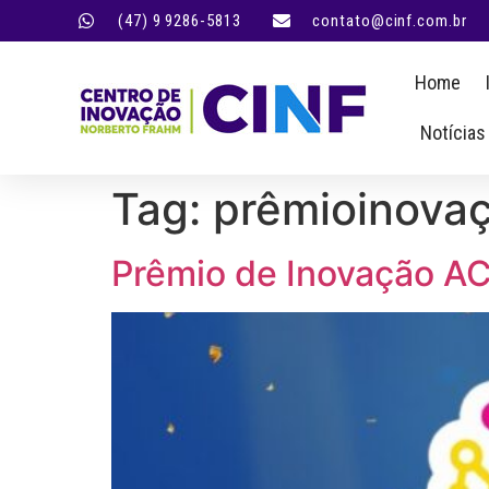
(47) 9 9286-5813
contato@cinf.com.br
Home
Notícias
Tag:
prêmioinova
Prêmio de Inovação AC