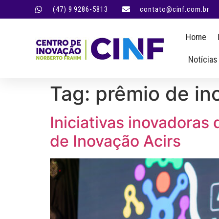
(47) 9 9286-5813
contato@cinf.com.br
Home
Notícias
Tag:
prêmio de i
Iniciativas inovadora
de Inovação Acirs