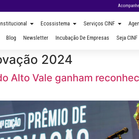
Acompanhe 
Institucional
Ecossistema
Serviços CINF
Agen
Blog
Newsletter
Incubação De Empresas
Seja CINF
novação 2024
s do Alto Vale ganham reconhe