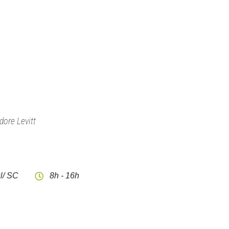
dore Levitt
l/ SC
8h - 16h