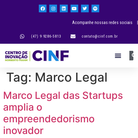
Acompanhe nossas redes sociais |
(47) 9 9286-5813
contato@cinf.com.br
Tag:
Marco Legal
Marco Legal das Startups
amplia o
empreendedorismo
inovador