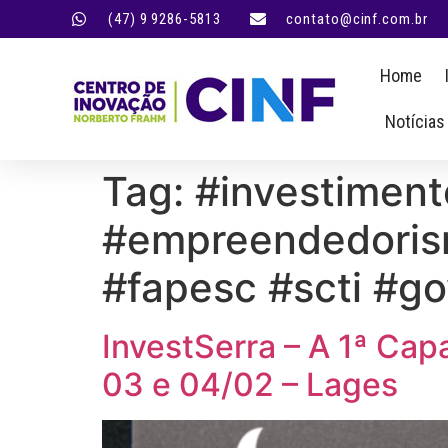
(47) 9 9286-5813
contato@cinf.com.br
Home
Notícias
Tag:
#investiment
#empreendedorism
#fapesc #scti #g
InvestSerra – A 1ª Cap
03 e 04/02 – Lages