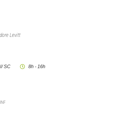
dore Levitt
l/ SC
8h - 16h
CINF