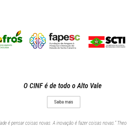
O CINF é de todo o Alto Vale
Saiba mais
idade é pensar coisas novas. A inovação é fazer coisas novas.” Theo