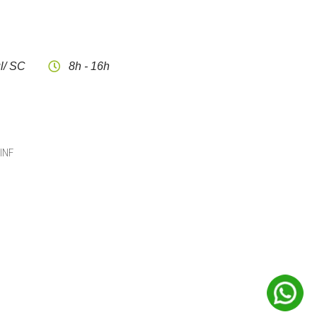
l/ SC
8h - 16h
CINF