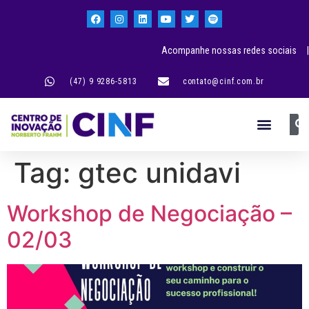
Acompanhe nossas redes sociais |
(47) 9 9286-5813
contato@cinf.com.br
Tag:
gtec unidavi
Workshop de Negociação –
02/03