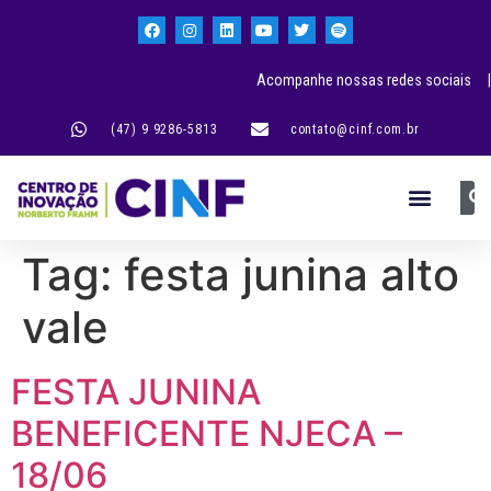
Acompanhe nossas redes sociais |
(47) 9 9286-5813
contato@cinf.com.br
Tag:
festa junina alto
vale
FESTA JUNINA
BENEFICENTE NJECA –
18/06