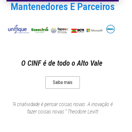
Mantenedores E Parceiros
O CINF é de todo o Alto Vale
Saiba mais
“A criatividade é pensar coisas novas. A inovação é
fazer coisas novas.” Theodore Levitt