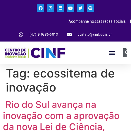
Acompanhe nossas redes sociais |
(47) 9 9286-5813
contato@cinf.com.br
Tag:
ecossitema de
inovação
Rio do Sul avança na
inovação com a aprovação
da nova Lei de Ciência,