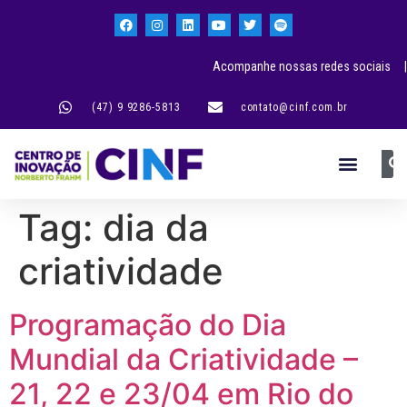
Acompanhe nossas redes sociais |
(47) 9 9286-5813
contato@cinf.com.br
Tag:
dia da
criatividade
Programação do Dia
Mundial da Criatividade –
21, 22 e 23/04 em Rio do