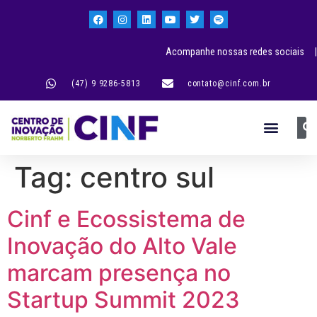
Acompanhe nossas redes sociais |
(47) 9 9286-5813
contato@cinf.com.br
Tag:
centro sul
Cinf e Ecossistema de
Inovação do Alto Vale
marcam presença no
Startup Summit 2023