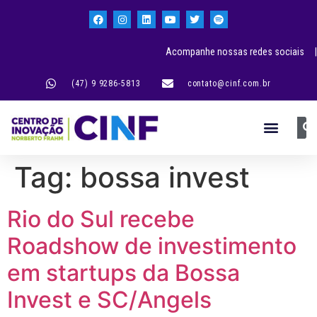
Acompanhe nossas redes sociais |
(47) 9 9286-5813
contato@cinf.com.br
Tag:
bossa invest
Rio do Sul recebe
Roadshow de investimento
em startups da Bossa
Invest e SC/Angels