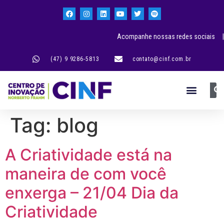
Acompanhe nossas redes sociais |
(47) 9 9286-5813
contato@cinf.com.br
Tag:
blog
A Criatividade está na
maneira de com você
enxerga – 21/04 Dia da
Criatividade