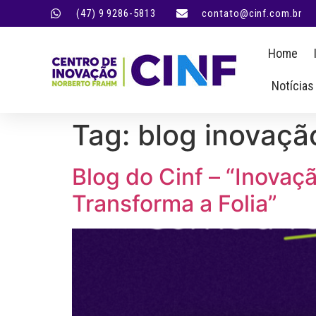
(47) 9 9286-5813
contato@cinf.com.br
Home
Notícias
Tag:
blog inovaçã
Blog do Cinf – “Inova
Transforma a Folia”