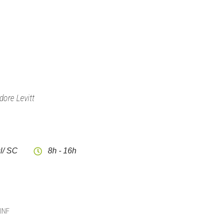
dore Levitt
l/ SC
8h - 16h
CINF