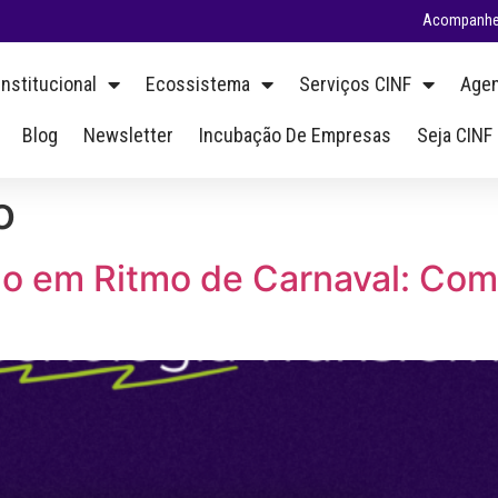
Acompanhe 
Institucional
Ecossistema
Serviços CINF
Agen
Blog
Newsletter
Incubação De Empresas
Seja CINF
o
ção em Ritmo de Carnaval: Com