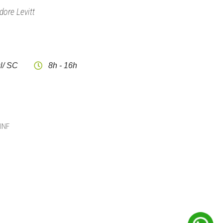
dore Levitt
l/ SC
8h - 16h
CINF