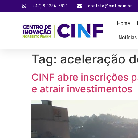
(47) 9 9286-5813
contato@cinf.com.br
Home
Notícias
Tag:
aceleração d
CINF abre inscrições p
e atrair investimentos