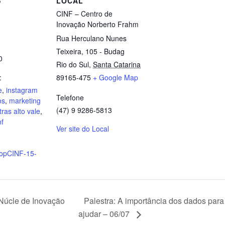
S
LOCAL
CINF – Centro de
Inovação Norberto Frahm
Rua Herculano Nunes
Teixeira, 105 - Budag
0
Rio do Sul
,
Santa Catarina
:
89165-475
+ Google Map
e
,
instagram
Telefone
os
,
marketing
(47) 9 9286-5813
tras alto vale
,
nf
Ver site do Local
hopCINF-15-
Núcle de Inovação
Palestra: A importância dos dados pa
ajudar – 06/07