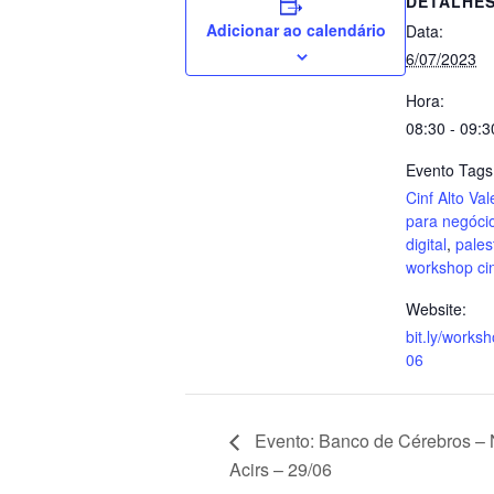
DETALHE
Adicionar ao calendário
Data:
6/07/2023
Hora:
08:30 - 09:3
Evento Tags
Cinf Alto Val
para negóci
digital
,
pales
workshop ci
Website:
bit.ly/works
06
Evento: Banco de Cérebros – 
Acirs – 29/06