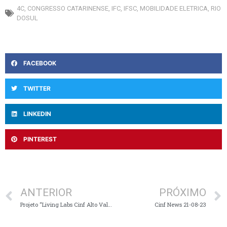
4C
,
CONGRESSO CATARINENSE
,
IFC
,
IFSC
,
MOBILIDADE ELETRICA
,
RIO
DOSUL
FACEBOOK
TWITTER
LINKEDIN
PINTEREST
ANTERIOR
PRÓXIMO
Projeto “Living Labs Cinf Alto Vale” é inaugurado no Centro de Inovação
Cinf News 21-08-23