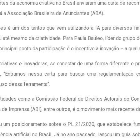
tes da economia criativa no Brasil enviaram uma carta de reco
tá a Associação Brasileira de Anunciantes (ABA).
es é um dos tantos que vêm utilizando a IA para diversos f
té mesmo da criatividade. Para Paula Bauleo, líder do grupo de t
rincipal ponto da participação é o incentivo à inovação – a qual a
riativas e inovadoras, se conectar de uma forma diferente e 
 “Entramos nessa carta para buscar uma regulamentação corr
 uso dessa ferramenta”.
entidades como a Comissão Federal de Direitos Autorais do C
ra de Imprensa (ABI), entre outros, é o movimento mais recente 
u um posicionamento sobre o PL 21/2020, que estabelece funda
ência artificial no Brasil. Já no ano passado, lançou um guia s