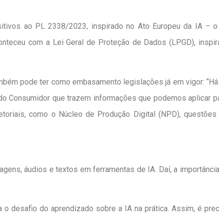
itivos ao PL 2338/2023, inspirado no Ato Europeu da IA – o q
onteceu com a Lei Geral de Proteção de Dados (LPGD), inspira
mbém pode ter como embasamento legislações já em vigor: “Há vá
o Consumidor que trazem informações que podemos aplicar para a
oriais, como o Núcleo de Produção Digital (NPD), questões de
agens, áudios e textos em ferramentas de IA. Daí, a importânc
ça o desafio do aprendizado sobre a IA na prática. Assim, é p