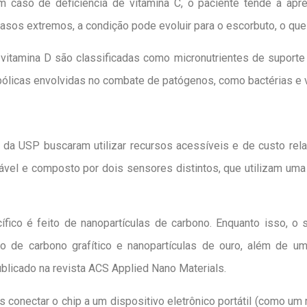
m caso de deficiência de vitamina C, o paciente tende a apre
m casos extremos, a condição pode evoluir para o escorbuto, o qu
a vitamina D são classificadas como micronutrientes de suporte
bólicas envolvidas no combate de patógenos, como bactérias e v
s da USP buscaram utilizar recursos acessíveis e de custo rel
tável e composto por dois sensores distintos, que utilizam uma 
fico é feito de nanopartículas de carbono. Enquanto isso, o
eto de carbono grafítico e nanopartículas de ouro, além de 
ublicado na revista ACS Applied Nano Materials.
s conectar o chip a um dispositivo eletrônico portátil (como um 