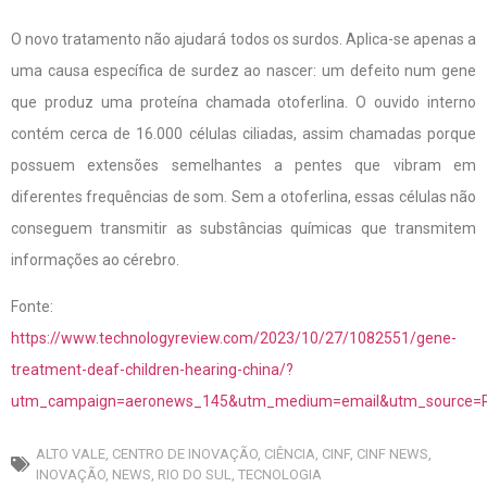
O novo tratamento não ajudará todos os surdos. Aplica-se apenas a
uma causa específica de surdez ao nascer: um defeito num gene
que produz uma proteína chamada otoferlina. O ouvido interno
contém cerca de 16.000 células ciliadas, assim chamadas porque
possuem extensões semelhantes a pentes que vibram em
diferentes frequências de som. Sem a otoferlina, essas células não
conseguem transmitir as substâncias químicas que transmitem
informações ao cérebro.
Fonte:
https://www.technologyreview.com/2023/10/27/1082551/gene-
treatment-deaf-children-hearing-china/?
utm_campaign=aeronews_145&utm_medium=email&utm_source=R
ALTO VALE
,
CENTRO DE INOVAÇÃO
,
CIÊNCIA
,
CINF
,
CINF NEWS
,
INOVAÇÃO
,
NEWS
,
RIO DO SUL
,
TECNOLOGIA