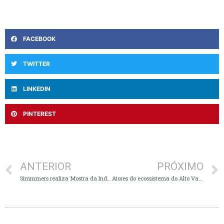
FACEBOOK
TWITTER
LINKEDIN
PINTEREST
ANTERIOR
PRÓXIMO
Simmmers realiza Mostra da Indústria entre os dia 07 e 09 de novembro
Atores do ecossistema do Alto Vale participaram da Expoinovação 2023