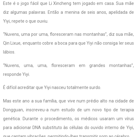
Este é o jogo fácil que Li Xincheng tem jogado em casa. Sua mãe
diz algumas palavras. Então a menina de seis anos, apelidada de
Yiyi, repete o que ouviu.
“Nuvens, uma por uma, floresceram nas montanhas”, diz sua mãe,
Qin Lixue, enquanto cobre a boca para que Yiyi não consiga ler seus
lábios.
“Nuvens, uma, uma, floresceram em grandes montanhas”,
responde Yiyi.
É difícil acreditar que Yiyi nasceu totalmente surdo.
Mas este ano a sua família, que vive num prédio alto na cidade de
Dongguan, inscreveu-a num estudo de um novo tipo de terapia
genética. Durante o procedimento, os médicos usaram um vírus
para adicionar DNA substituto às células do ouvido interno de Yiyi,
que captam vibrações, permitindo-lhes transmitir som ao cérebro.