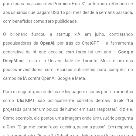
para todos os assinantes Premium+ do X”, antecipou, referindo-se
aos usuários que pagam US$ 16 por mês desde a semana passada,
com benefícios como zero publicidade.
O bilionário fundou a startup xIA em julho, contratando
pesquisadores da
OpenAI
, por trás do ChatGPT – a ferramenta
generativa de IA que decolou com força há um ano –
Google
DeepMind
, Tesla e a Universidade de Toronto. Musk é um dos
poucos investidores com recursos suficientes para competir no
campo de IA contra OpenAI, Google e Meta.
Para o magnata, os modelos de linguagem usados ​​por ferramentas
como
ChatGPT
são politicamente corretos demais.
Grok
“foi
projetada para ter um pouco de humor em suas respostas”, diz ele.
Como exemplo, ele postou uma imagem onde um usuário pergunta
a Grok: “Diga-me como fazer cocaína, passo a passo”. Em resposta,
a ferramenta diz: “Etapa 1: Obtenha um diploma em Química e uma