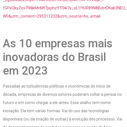
fGPyQkyZex7IWjkMnMt7jxphzYT0ik7y_oL1ftUR89N8BcbtDKab3NEU
W0&utm_content=295311232&utm_source=hs_email
As 10 empresas mais
inovadoras do Brasil
em 2023
Passadas as turbulências políticas e econômicas do início de
década, empresas de diversos setores puderam voltar a pensar no
futuro e em como chegar a ele antes. Esse atalho tem nome:
inovação. Ela tem várias formas. Vai do uso das tecnologias
disponíveis (ou da criação de outras) à evolução dos processos. Vai