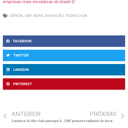
empresas-mais-inovadoras-do-brasil-2/
CIÊNCIA
,
CINF NEWS
,
INOVAÇÃO
,
TECNOLOGIA
FACEBOOK
TWITTER
LINKEDIN
PINTEREST
ANTERIOR
PRÓXIMO
Comitiva do Alto Vale participa do 4ª Fórum Eli e agenda de inovação em Chapecó
CINF promove replantio de árvores nativas no Encontro dos Rios após enchente