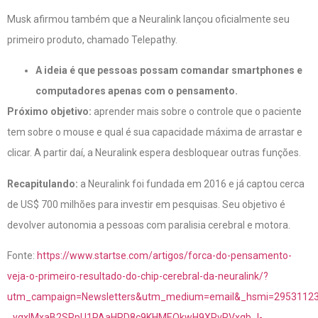
Musk afirmou também que a Neuralink lançou oficialmente seu
primeiro produto, chamado Telepathy.
A ideia é que pessoas possam comandar smartphones e
computadores apenas com o pensamento.
Próximo objetivo:
aprender mais sobre o controle que o paciente
tem sobre o mouse e qual é sua capacidade máxima de arrastar e
clicar. A partir daí, a Neuralink espera desbloquear outras funções.
Recapitulando:
a Neuralink foi fundada em 2016 e já captou cerca
de US$ 700 milhões para investir em pesquisas. Seu objetivo é
devolver autonomia a pessoas com paralisia cerebral e motora.
Fonte:
https://www.startse.com/artigos/forca-do-pensamento-
veja-o-primeiro-resultado-do-chip-cerebral-da-neuralink/?
utm_campaign=Newsletters&utm_medium=email&_hsmi=2953112
_ygxlMxaB2SRpU1PAaHRD8c9KHMEQkwH9XPvRVxqb_I-