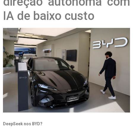
direção autônoma com
IA de baixo custo
DeepSeek nos BYD?