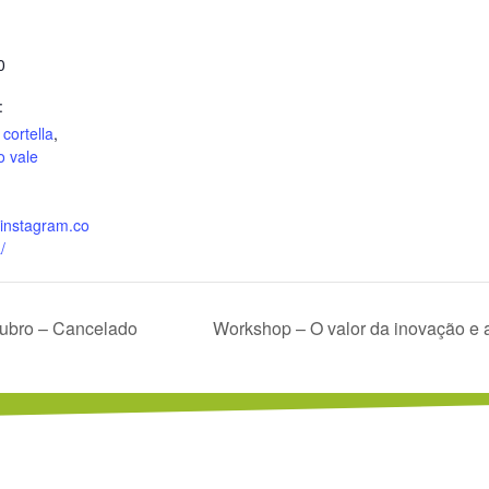
0
:
cortella
,
o vale
.instagram.co
/
utubro – Cancelado
Workshop – O valor da inovação e 