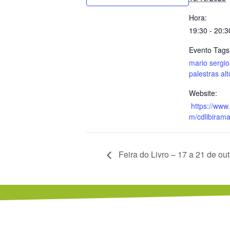
Hora:
19:30 - 20:3
Evento Tags
mario sergio 
palestras alt
Website:
https://www
m/cdlibirama
Feira do Livro – 17 a 21 de o