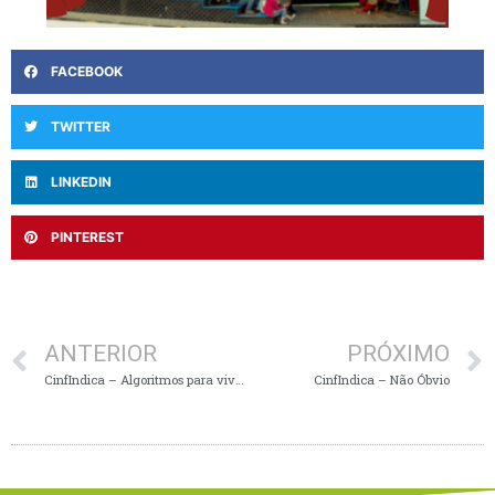
FACEBOOK
TWITTER
LINKEDIN
PINTEREST
ANTERIOR
PRÓXIMO
CinfIndica – Algoritmos para viver. A ciência exata das decisões humanas
CinfIndica – Não Óbvio