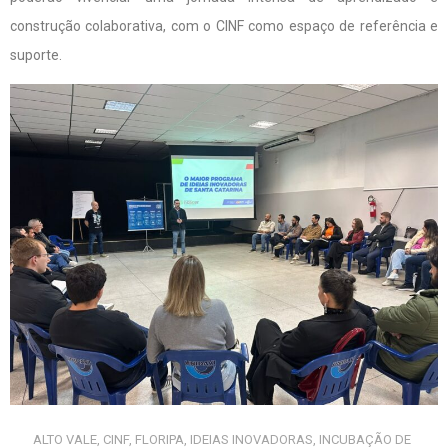
construção colaborativa, com o CINF como espaço de referência e
suporte.
ALTO VALE
,
CINF
,
FLORIPA
,
IDEIAS INOVADORAS
,
INCUBAÇÃO DE