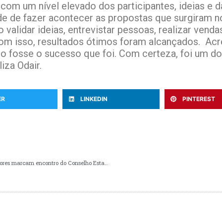
, com um nível elevado dos participantes, ideias e 
e de fazer acontecer as propostas que surgiram n
validar ideias, entrevistar pessoas, realizar venda
m isso, resultados ótimos foram alcançados. Acr
to fosse o sucesso que foi. Com certeza, foi um d
iza Odair.
ER
LINKEDIN
PINTEREST
Cases inspiradores e eleição de novos coordenadores marcam encontro do Conselho Estadual dos Núcleo de Inovação