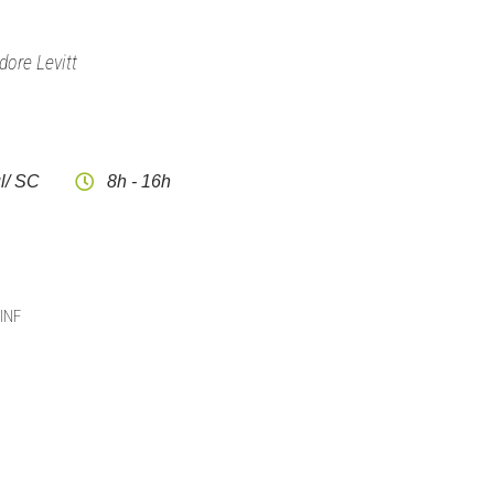
dore Levitt
l/ SC
8h - 16h
CINF