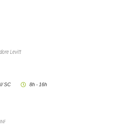
dore Levitt
l/ SC
8h - 16h
CINF