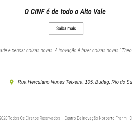
O CINF é de todo o Alto Vale
Saiba mais
idade é pensar coisas novas. A inovação é fazer coisas novas.” Theo
Rua Herculano Nunes Teixeira, 105, Budag, Rio do Su
020 Todos Os Direitos Reservados – Centro De Inovação Norberto Frahm | 