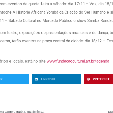
com eventos de quarta-feira a sábado: dia 17/11 – Voz; dia 18
ntoche A História Africana Yorubá da Criação do Ser Humano e s
/11 – Sábado Cultural no Mercado Público e show Samba Rendado
com teatro, exposições e apresentações musicais e de dança, b
ncerrar, terão eventos na praça central da cidade: dia 18/12 – Fes
ios e locais, está no site
www.fundacaocultural.art.
br/agenda
ER
LINKEDIN
PINTEREST
ama Gente Catarina, em Rio do Sul
Enc